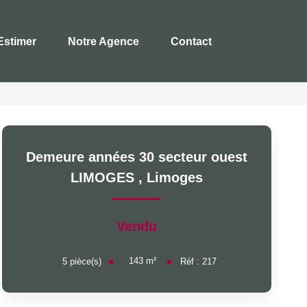
timer
Notre Agence
Contact
Demeure années 30 secteur ouest
LIMOGES
,
Limoges
Vendu
143
m²
5
pièce(s)
Réf :
217