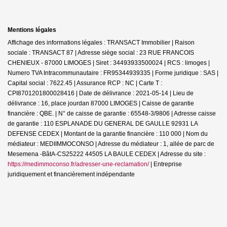
Mentions légales
Affichage des informations légales : TRANSACT Immobilier | Raison
sociale : TRANSACT 87 | Adresse siège social : 23 RUE FRANCOIS
CHENIEUX - 87000 LIMOGES | Siret : 34493933500024 | RCS : limoges |
Numero TVA Intracommunautaire : FR95344939335 | Forme juridique : SAS |
Capital social : 7622.45 | Assurance RCP : NC |
Carte T :
CPI8701201800028416 | Date de délivrance : 2021-05-14 | Lieu de
délivrance : 16, place jourdan 87000 LIMOGES | Caisse de garantie
financière : QBE. | N° de caisse de garantie : 65548-3/9806 | Adresse caisse
de garantie : 110 ESPLANADE DU GENERAL DE GAULLE 92931 LA
DEFENSE CEDEX | Montant de la garantie financière : 110 000 | Nom du
médiateur : MEDIIMMOCONSO | Adresse du médiateur : 1, allée de parc de
Mesemena -BâtA-CS25222 44505 LA BAULE CEDEX | Adresse du site :
https://medimmoconso.fr/adresser-une-reclamation/
|
Entreprise
juridiquement et financièrement indépendante