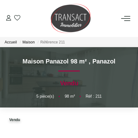
ACCUEIL
Accueil
Maison
Référence 211
ACHETER
Maison Panazol 98 m²
,
Panazol
LOUER
Vendu
ESTIMER
5
pièce(s)
•
98
m²
•
Réf : 211
NOTRE AGENCE
Qui Sommes-Nous
Vendu
Nos Actualités