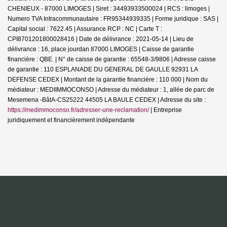
CHENIEUX - 87000 LIMOGES | Siret : 34493933500024 | RCS : limoges |
Numero TVA Intracommunautaire : FR95344939335 | Forme juridique : SAS |
Capital social : 7622.45 | Assurance RCP : NC |
Carte T :
CPI8701201800028416 | Date de délivrance : 2021-05-14 | Lieu de
délivrance : 16, place jourdan 87000 LIMOGES | Caisse de garantie
financière : QBE. | N° de caisse de garantie : 65548-3/9806 | Adresse caisse
de garantie : 110 ESPLANADE DU GENERAL DE GAULLE 92931 LA
DEFENSE CEDEX | Montant de la garantie financière : 110 000 | Nom du
médiateur : MEDIIMMOCONSO | Adresse du médiateur : 1, allée de parc de
Mesemena -BâtA-CS25222 44505 LA BAULE CEDEX | Adresse du site :
https://medimmoconso.fr/adresser-une-reclamation/
|
Entreprise
juridiquement et financièrement indépendante