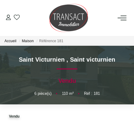
ACCUEIL
Accueil
Maison
Référence 181
ACHETER
Saint Victurnien
,
Saint victurnien
LOUER
Vendu
ESTIMER
6
pièce(s)
•
110
m²
•
Réf : 181
NOTRE AGENCE
Qui Sommes-Nous
Vendu
Nos Actualités