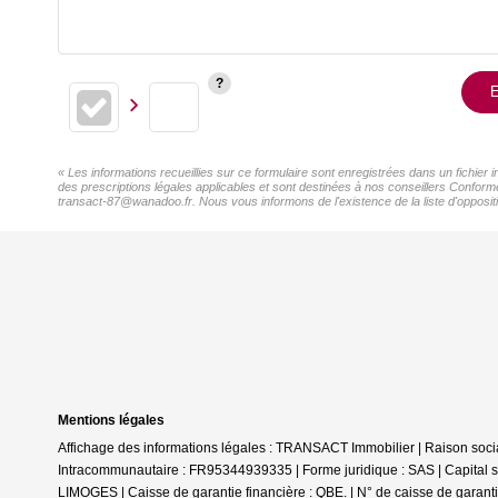
E
« Les informations recueillies sur ce formulaire sont enregistrées dans un fichie
des prescriptions légales applicables et sont destinées à nos conseillers Conform
transact-87@wanadoo.fr. Nous vous informons de l'existence de la liste d'oppositi
Mentions légales
Affichage des informations légales : TRANSACT Immobilier | Raison s
Intracommunautaire : FR95344939335 | Forme juridique : SAS | Capital s
LIMOGES | Caisse de garantie financière : QBE. | N° de caisse de g