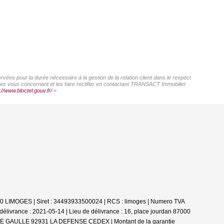
ées pour la durée nécessaire à la gestion de la relation client dans le respect
nées vous concernant et les faire rectifier en contactant TRANSACT Immobilier
://www.bloctel.gouv.fr/
»
00 LIMOGES | Siret : 34493933500024 | RCS : limoges | Numero TVA
livrance : 2021-05-14 | Lieu de délivrance : 16, place jourdan 87000
AL DE GAULLE 92931 LA DEFENSE CEDEX | Montant de la garantie