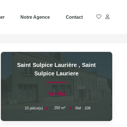
er
Notre Agence
Contact
Saint Sulpice Laurière
,
Saint
Sulpice Lauriere
Vendu
250
m²
10
pièce(s)
Réf :
109