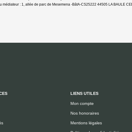
u médiateur : 1, allée de parc de Mesemena -BâtA-CS25222 44505 LA BAULE CEDE
CES
LIENS UTILES
Mon compte
Nos honoraires
és
Mentions légales