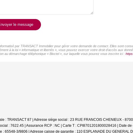
nvoyer le message
r informatisé par TRANSACT Immobilier pour gérer votre demande de contact. Elles sont conserv
ément à la loi « informatique et libertés », vous pouvez exercer votre droit d'accès aux don
on au démarchage téléphonique « Bloctel », sur laquelle vous pouvez vous inscrire ici :
https
ociale : TRANSACT 87 | Adresse siège social : 23 RUE FRANCOIS CHENIEUX - 870
ocial : 7622.45 | Assurance RCP : NC |
Carte T : CPI8701201800028416 | Date de dé
arantie : 65548-3/9806 | Adresse caisse de garantie : 110 ESPLANADE DU GENER