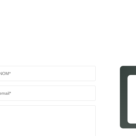
NOM*
email*