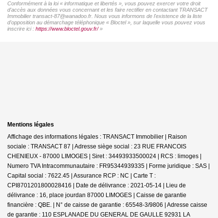
Conformément à la loi « informatique et libertés », vous pouvez exercer votre droit
d'accès aux données vous concernant et les faire rectifier en contactant TRANSACT
Immobilier transact-87@wanadoo.fr. Nous vous informons de l'existence de la liste
d'opposition au démarchage téléphonique « Bloctel », sur laquelle vous pouvez vous
inscrire ici :
https://www.bloctel.gouv.fr/
»
Mentions légales
Affichage des informations légales : TRANSACT Immobilier | Raison
sociale : TRANSACT 87 | Adresse siège social : 23 RUE FRANCOIS
CHENIEUX - 87000 LIMOGES | Siret : 34493933500024 | RCS : limoges |
Numero TVA Intracommunautaire : FR95344939335 | Forme juridique : SAS |
Capital social : 7622.45 | Assurance RCP : NC |
Carte T :
CPI8701201800028416 | Date de délivrance : 2021-05-14 | Lieu de
délivrance : 16, place jourdan 87000 LIMOGES | Caisse de garantie
financière : QBE. | N° de caisse de garantie : 65548-3/9806 | Adresse caisse
de garantie : 110 ESPLANADE DU GENERAL DE GAULLE 92931 LA