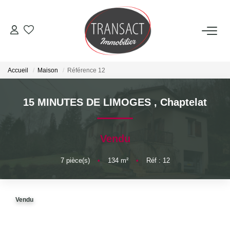
ACCUEIL
Accueil
Maison
Référence 12
ACHETER
15 MINUTES DE LIMOGES
,
Chaptelat
LOUER
Vendu
ESTIMER
7
pièce(s)
•
134
m²
•
Réf : 12
NOTRE AGENCE
Qui Sommes-Nous
Vendu
Nos Actualités