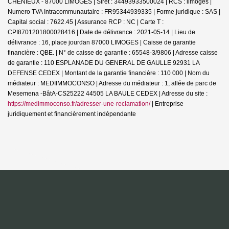
CHENIEUX - 87000 LIMOGES | Siret : 34493933500024 | RCS : limoges |
Numero TVA Intracommunautaire : FR95344939335 | Forme juridique : SAS |
Capital social : 7622.45 | Assurance RCP : NC |
Carte T :
CPI8701201800028416 | Date de délivrance : 2021-05-14 | Lieu de
délivrance : 16, place jourdan 87000 LIMOGES | Caisse de garantie
financière : QBE. | N° de caisse de garantie : 65548-3/9806 | Adresse caisse
de garantie : 110 ESPLANADE DU GENERAL DE GAULLE 92931 LA
DEFENSE CEDEX | Montant de la garantie financière : 110 000 | Nom du
médiateur : MEDIIMMOCONSO | Adresse du médiateur : 1, allée de parc de
Mesemena -BâtA-CS25222 44505 LA BAULE CEDEX | Adresse du site :
https://medimmoconso.fr/adresser-une-reclamation/
|
Entreprise
juridiquement et financièrement indépendante