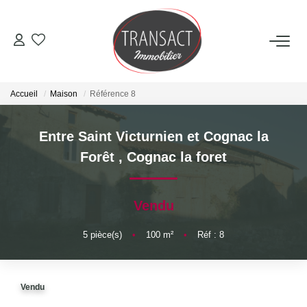
ACCUEIL
Accueil
Maison
Référence 8
ACHETER
Entre Saint Victurnien et Cognac la
LOUER
Forêt
,
Cognac la foret
ESTIMER
Vendu
NOTRE AGENCE
5
pièce(s)
•
100
m²
•
Réf : 8
Qui Sommes-Nous
Vendu
Nos Actualités