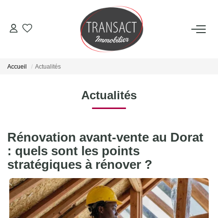
ACCUEIL
Accueil
Actualités
ACHETER
Actualités
LOUER
Rénovation avant-vente au Dorat
ESTIMER
: quels sont les points
stratégiques à rénover ?
NOTRE AGENCE
Qui Sommes-Nous
Nos Actualités