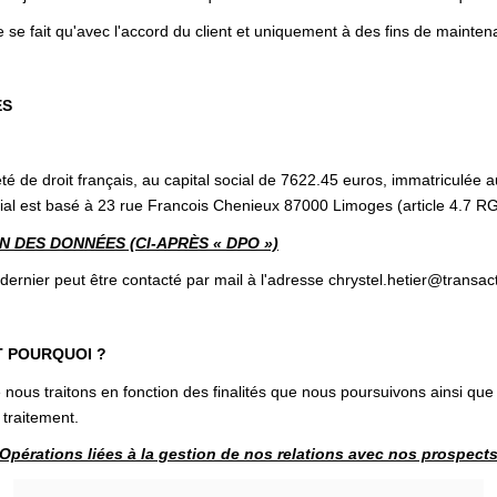
 se fait qu'avec l'accord du client et uniquement à des fins de mainten
ES
é de droit français, au capital social de 7622.45 euros, immatriculé
l est basé à 23 rue Francois Chenieux 87000 Limoges (article 4.7 R
 DES DONNÉES (CI-APRÈS « DPO »)
nier peut être contacté par mail à l'adresse chrystel.hetier@transac
T POURQUOI ?
nous traitons en fonction des finalités que nous poursuivons ainsi que
 traitement.
Opérations liées à la gestion de nos relations avec nos prospect