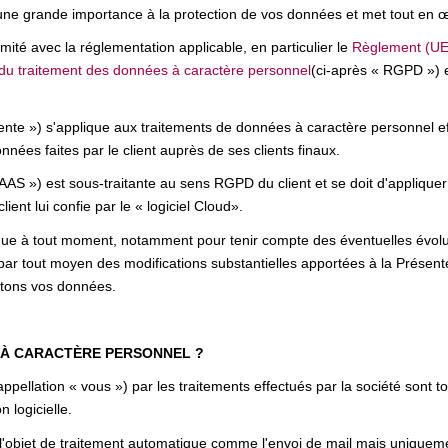
ne grande importance à la protection de vos données et met tout en œ
té avec la réglementation applicable, en particulier le
Règlement (UE)
d du traitement des données à caractère personnel
(ci-après « RGPD ») e
nte ») s'applique aux traitements de données à caractère personnel effe
nnées faites par le client auprès de ses clients finaux.
SAAS ») est sous-traitante au sens RGPD du client et se doit d'appliquer
client lui confie par le « logiciel Cloud».
ique à tout moment, notamment pour tenir compte des éventuelles évoluti
par tout moyen des modifications substantielles apportées à la Présen
aitons vos données.
 À CARACTÈRE PERSONNEL ?
pellation « vous ») par les traitements effectués par la société sont 
n logicielle.
 l'objet de traitement automatique comme l'envoi de mail mais uniqueme